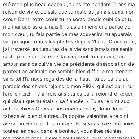
été mon plus beau cadeau , tu as été pendant 11 ans ma
raison de vivre. Je sais que tu resteras jamais dans mon
cœur. Dans notre cœur tu ne seras jamais oubliée et tu
me manqueras à jamais !!!Tu as emmené une partie de
mon cœur, tu fais partie de mes souvenirs, tu apparais
sur presque toutes les photos depuis 11 ans. Grâce à toi,
j’ai traversé les tumultes de la vie sans jamais me sentir
seule parce que tu étais là avec tout ton amour, ton
amour sans calculMa vie de présidente d’association de
protection animale me semble bien difficile maintenant
sans toi!!Tu nous regardes de là-haut , tu es partie au
paradis des chiens rejoindre mon RIKIKI qui est parti sur
l’arc-en-ciel, Il y a trois ans ; tu es parti rejoindre Roger
qui disait que tu étais « sa fiancée. « Tu as rejoint aux
autres chiens Chers à nos coeurs qeeny John Joss
tabada et bien d autres…Ta copine Valentina a rejoint
aussi l’arc-en-ciel des toutous. Et si vous avez été unies
toutes les deux dans le bonheur, vous êtes réunies
maintenant dans le ciel à tout jamais.C’est maintenant la