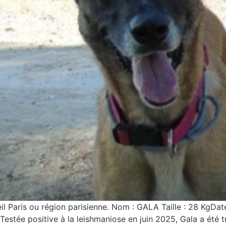
eil Paris ou région parisienne. Nom : GALA Taille : 28 KgDa
Testée positive à la leishmaniose en juin 2025, Gala a été tra