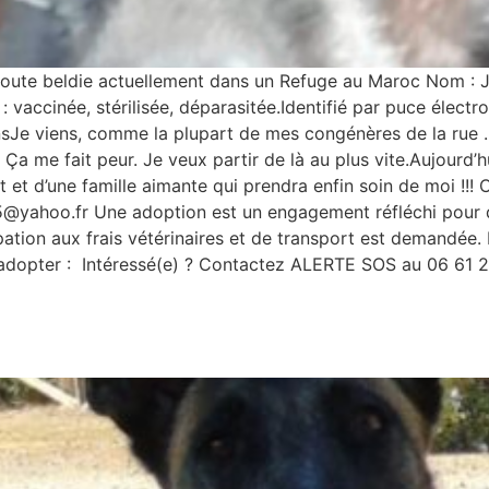
ute beldie actuellement dans un Refuge au Maroc Nom : J
: vaccinée, stérilisée, déparasitée.Identifié par puce élec
nsJe viens, comme la plupart de mes congénères de la rue 
 Ça me fait peur. Je veux partir de là au plus vite.Aujourd’h
let et d’une famille aimante qui prendra enfin soin de moi 
5@yahoo.fr Une adoption est un engagement réfléchi pour 
pation aux frais vétérinaires et de transport est demandée
 m’adopter : Intéressé(e) ? Contactez ALERTE SOS au 06 61 