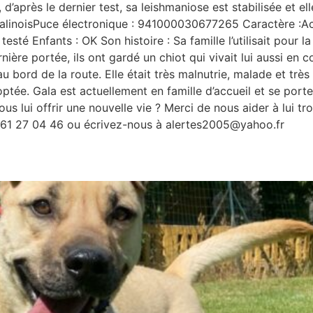
d’après le dernier test, sa leishmaniose est stabilisée et e
 MalinoisPuce électronique : 941000030677265 Caractère :Ac
testé Enfants : OK Son histoire : Sa famille l’utilisait pour
nière portée, ils ont gardé un chiot qui vivait lui aussi e
au bord de la route. Elle était très malnutrie, malade et très
 adoptée. Gala est actuellement en famille d’accueil et se port
us lui offrir une nouvelle vie ? Merci de nous aider à lui tr
61 27 04 46 ou écrivez-nous à alertes2005@yahoo.fr