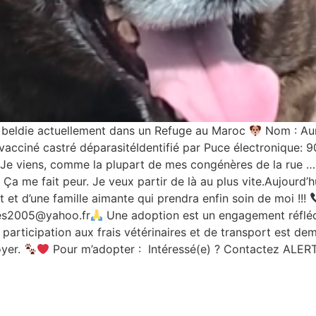
 beldie actuellement dans un Refuge au Maroc
Nom : Aun
vacciné castré déparasitéIdentifié par Puce électronique:
Je viens, comme la plupart de mes congénères de la rue … 
 Ça me fait peur. Je veux partir de là au plus vite.Aujourd’h
t et d’une famille aimante qui prendra enfin soin de moi !!!
tes2005@yahoo.fr
Une adoption est un engagement réfléc
participation aux frais vétérinaires et de transport est de
oyer.
Pour m’adopter : Intéressé(e) ? Contactez ALER