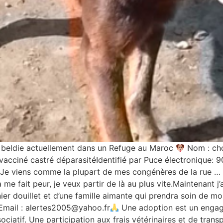
 beldie actuellement dans un Refuge au Maroc
Nom : cho
vacciné castré déparasitéIdentifié par Puce électronique:
Je viens comme la plupart de mes congénères de la rue … 
 me fait peur, je veux partir de là au plus vite.Maintenant j
er douillet et d’une famille aimante qui prendra soin de moi
mail : alertes2005@yahoo.fr
Une adoption est un engag
ciatif. Une participation aux frais vétérinaires et de tran